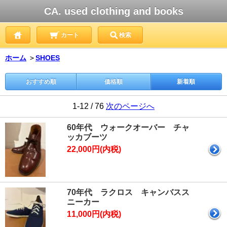
CA. used clothing and books
カート
検索
ホーム
＞
SHOES
おすすめ順
価格順
新着順
1-12 / 76
次のページへ
60年代 ウォークオーバー チャ
ッカブーツ
22,000円(内税)
70年代 ラクロス キャンバスス
ニーカー
11,000円(内税)