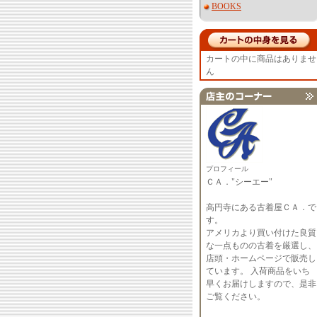
BOOKS
カートの中に商品はありませ
ん
プロフィール
ＣＡ．"シーエー"
高円寺にある古着屋ＣＡ．で
す。
アメリカより買い付けた良質
な一点ものの古着を厳選し、
店頭・ホームページで販売し
ています。 入荷商品をいち
早くお届けしますので、是非
ご覧ください。