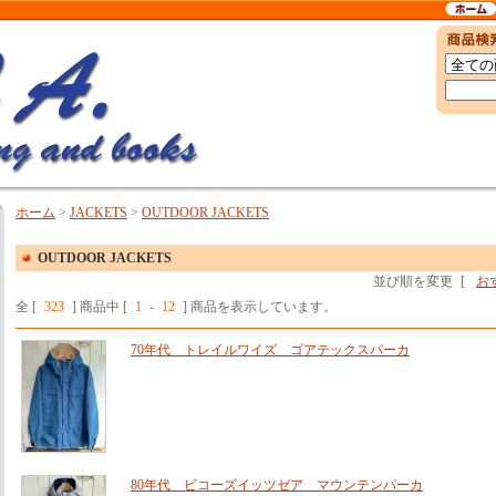
ホーム
>
JACKETS
>
OUTDOOR JACKETS
OUTDOOR JACKETS
並び順を変更
[
お
全 [
323
] 商品中 [
1
-
12
] 商品を表示しています。
70年代 トレイルワイズ ゴアテックスパーカ
80年代 ビコーズイッツゼア マウンテンパーカ