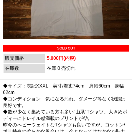
SOLD OUT
販売価格
5,000円(内税)
在庫数
在庫 0 売切れ
◆サイズ：表記XXXL 実寸/着丈74cm 肩幅60cm 身幅
62cm
◆コンディション：気になる汚れ、ダメージ等なく状態は
良好です。
◆数が少なく集めている方も多い"山系"Tシャツ。大きめボ
ディーにトレイル感満載のプリントが◎。
昨今のヘビーウェイトなTシャツも良いですが、コットン/
ポリ特有の柔らかな風合いは、今となってはなかなか味わ