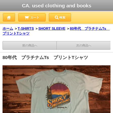
CA. used clothing and books
カート
検索
ホーム
＞
T-SHIRTS
＞
SHORT SLEEVE
＞
80年代 プラチナムTs
プリントTシャツ
前の商品へ
次の商品へ
80年代 プラチナムTs プリントTシャツ