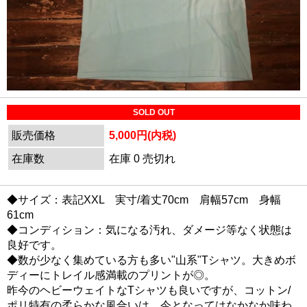
SOLD OUT
販売価格
5,000円(内税)
在庫数
在庫 0 売切れ
◆サイズ：表記XXL 実寸/着丈70cm 肩幅57cm 身幅
61cm
◆コンディション：気になる汚れ、ダメージ等なく状態は
良好です。
◆数が少なく集めている方も多い"山系"Tシャツ。大きめボ
ディーにトレイル感満載のプリントが◎。
昨今のヘビーウェイトなTシャツも良いですが、コットン/
ポリ特有の柔らかな風合いは、今となってはなかなか味わ