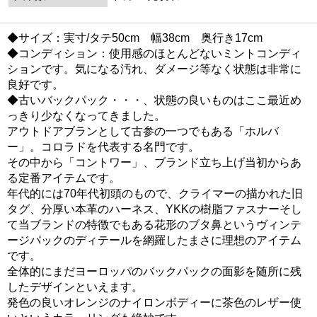
◆サイズ：実寸/タテ50cm 幅38cm 奥行き17cm
◆コンディション：使用感のほとんどないミントコンディ
ションです。気になる汚れ、ダメージ等なく状態は非常に
良好です。
◆古いバックパック・・・、状態の良いものはここ最近め
っきり少なくなってきました。
アウトドアブランとして古参の一つでもある「ホルバ
ー」。コロラドを代表する名門です。
その中から「コントワー」、ブランド立ち上げ当初からあ
る定番アイテムです。
年代的には70年代初頭のもので、クライマーの描かれた旧
タグ、分厚い本革のハーネス、YKKの樹脂ファスナーそし
て当ブランドの特徴でもある花形のブタ鼻というヴィンテ
ージパックのディテールを網羅したまさに理想のアイテム
です。
全体的にまだヨーロッパのバックパックの面影を随所に残
したデザインといえます。
発色の良いオレンジのナイロンボディーに茶色のレザー使