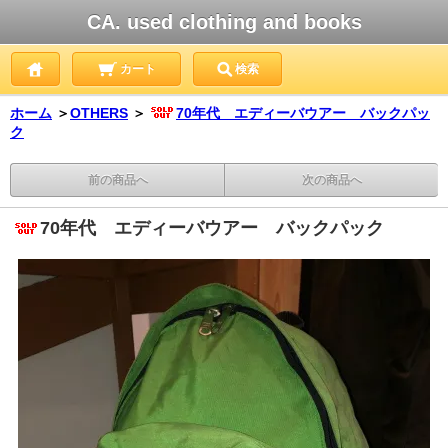
CA. used clothing and books
カート
検索
ホーム
＞
OTHERS
＞
70年代 エディーバウアー バックパッ
ク
前の商品へ
次の商品へ
70年代 エディーバウアー バックパック