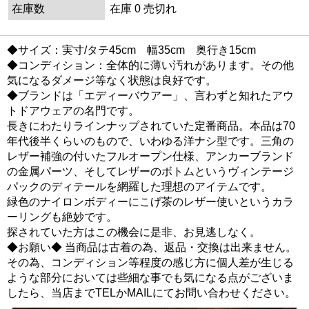
在庫数
在庫 0 売切れ
◆サイズ：実寸/タテ45cm 幅35cm 奥行き15cm
◆コンディション：全体的に薄い汚れがあります。その他
気になるダメージ等なく状態は良好です。
◆ブランドは「エディーバウアー」、言わずと知れたアウ
トドアウェアの名門です。
長きにわたりラインナップされていた定番商品。本品は70
年代後半くらいのもので、いわゆる洋ナシ型です。三角の
レザー補強の付いたフルオープン仕様、アンカーブランド
の金属パーツ、そしてレザーのボトムというヴィンテージ
パックのディテールを網羅した理想のアイテムです。
緑色のナイロンボディーにこげ茶のレザー使いというカラ
ーリングも絶妙です。
探されていた方はこの機会に是非、お見逃しなく。
◆お願い◆ 当商品は古着の為、返品・交換は出来ません。
その為、コンディション等程度の感じ方に個人差が生じる
ような部分においては些細な事でも気になる点がございま
したら、当店までTELかMAILにてお問い合わせください。