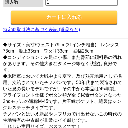
購入数
特定商取引法に基づく表記 (返品など)
◆サイズ：実寸/ウェスト79cm(31インチ相当) レングス
73cm 股上33cm ワタリ33cm 裾幅25cm
◆コンディション：左足に小傷、また臀部に顔料系の汚れ
があります。その他大きなダメージ等なく状態は良好で
す。
◆米陸軍において大戦中より夏季、及び熱帯地用として採
用、支給されていたチノパンです。50年代まで製造されて
いた息の長いモデルですが、その中から本品は'45年製。
フライフロント仕様でボタン類が全て尿素ボタンとなった
2ndモデルの通称M-45です。片玉縁ポケット、縫製はシン
グルステッチタイプです。
チノパンとはいえ新品やレプリカでは出せないこの時代の
生地特有の中古感が非常にイイ感じです。
うれしい実用サイズ、おススメです！