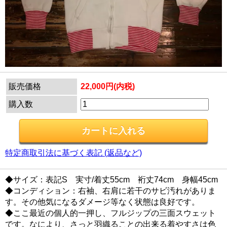
販売価格
22,000円(内税)
購入数
特定商取引法に基づく表記 (返品など)
◆サイズ：表記S 実寸/着丈55cm 裄丈74cm 身幅45cm
◆コンディション：右袖、右肩に若干のサビ汚れがありま
す。その他気になるダメージ等なく状態は良好です。
◆ここ最近の個人的一押し、フルジップの三面スウェット
です。なにより、さっと羽織ることの出来る着やすさは色