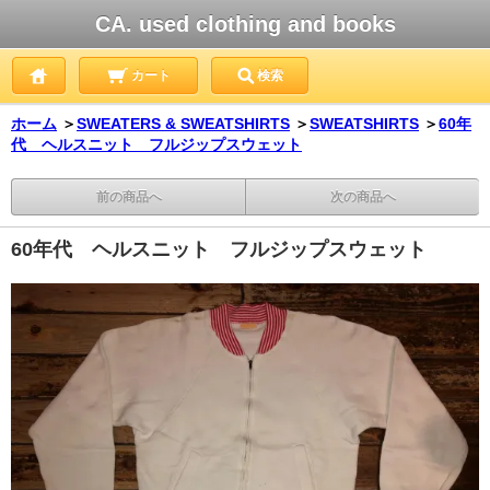
CA. used clothing and books
カート
検索
ホーム
＞
SWEATERS & SWEATSHIRTS
＞
SWEATSHIRTS
＞
60年
代 ヘルスニット フルジップスウェット
前の商品へ
次の商品へ
60年代 ヘルスニット フルジップスウェット