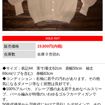
SOLD OUT
販売価格
19,800円(内税)
在庫数
在庫 0 売切れ
◆サイズ：表記44 実寸/着丈62cm 肩幅50cm 袖丈
69cm(リブを含む) 身幅63cm
◆コンディション：右袖に若干の汚れがあります。その他
気になるダメージ等なく状態は良好です。
◆100%アルパカ、ドレープ感のある若干太めなベルスリー
ブ、パール編みが特徴のいわゆるゴルフカーディガンで
す。
50年代後半から70年代にかけて流行したデザインで、その