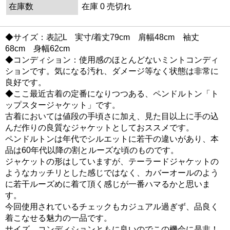
在庫数
在庫 0 売切れ
◆サイズ：表記L 実寸/着丈79cm 肩幅48cm 袖丈
68cm 身幅62cm
◆コンディション：使用感のほとんどないミントコンディ
ションです。気になる汚れ、ダメージ等なく状態は非常に
良好です。
◆ここ最近古着の定番になりつつある、ペンドルトン「ト
ップスタージャケット」です。
古着においては値段の手頃さに加え、見た目以上に手の込
んだ作りの良質なジャケットとしておススメです。
ペンドルトンは年代でシルエットに若干の違いがあり、本
品は60年代以降の割とルーズな頃のものです。
ジャケットの形はしていますが、テーラードジャケットの
ようなカッチリとした感じではなく、カバーオールのよう
に若干ルーズめに着て頂く感じが一番ハマるかと思いま
す。
今回使用されているチェックもカジュアル過ぎず、品良く
着こなせる魅力の一品です。
サイズ、コンディションともに良いのでこの機会に是非！