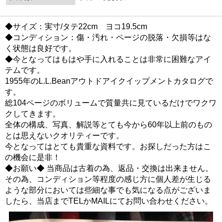
◆サイズ：実寸/タテ22cm ヨコ19.5cm
◆コンディション：傷・汚れ・ページの脱落・欠損等はな
く状態は良好です。
◆今となってはもはや手に入れることは非常に困難なアイ
テムです。
1955年のL.L.Beanアウトドアイクイップメントカタログで
す。
総104ページのボリュームで質量共に見ているだけでワクワ
クしてきます。
全体の構成、写真、解説等とても今から60年以上前のもの
とは思えないクオリティーです。
今となってはとても貴重な資料です。お探しだった方はこ
の機会に是非！
◆お願い◆ 当商品は古着の為、返品・交換は出来ません。
その為、コンディション等程度の感じ方に個人差が生じる
ような部分においては些細な事でも気になる点がございま
したら、当店までTELかMAILにてお問い合わせください。