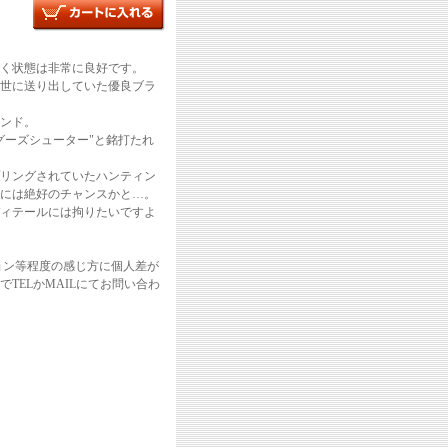
く状態は非常に良好です。
世に送り出していた優良ブラ
ンド。
グーズシューター"と銘打たれ
リングされていたハンティン
には絶好のチャンスかと…。
ィテールには拘りたいですよ
ョン等程度の感じ方に個人差が
TELかMAILにてお問い合わ