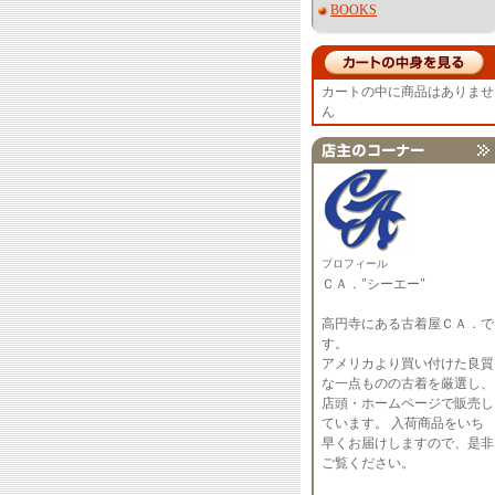
BOOKS
カートの中に商品はありませ
ん
プロフィール
ＣＡ．"シーエー"
高円寺にある古着屋ＣＡ．で
す。
アメリカより買い付けた良質
な一点ものの古着を厳選し、
店頭・ホームページで販売し
ています。 入荷商品をいち
早くお届けしますので、是非
ご覧ください。