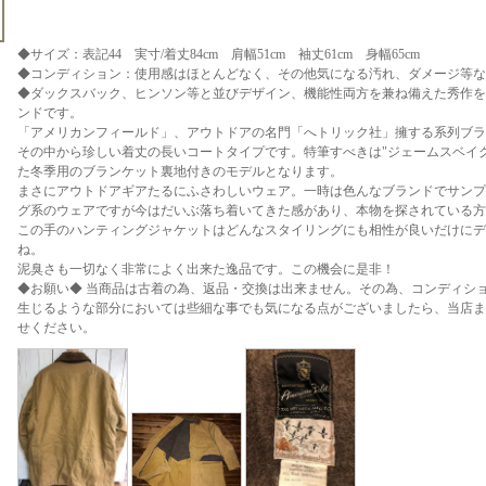
◆サイズ：表記44 実寸/着丈84cm 肩幅51cm 袖丈61cm 身幅65cm
◆コンディション：使用感はほとんどなく、その他気になる汚れ、ダメージ等な
◆ダックスバック、ヒンソン等と並びデザイン、機能性両方を兼ね備えた秀作を
ンドです。
「アメリカンフィールド」、アウトドアの名門「へトリック社」擁する系列ブラ
その中から珍しい着丈の長いコートタイプです。特筆すべきは"ジェームスベイ
た冬季用のブランケット裏地付きのモデルとなります。
まさにアウトドアギアたるにふさわしいウェア。一時は色んなブランドでサンプ
グ系のウェアですが今はだいぶ落ち着いてきた感があり、本物を探されている方
この手のハンティングジャケットはどんなスタイリングにも相性が良いだけにデ
ね。
泥臭さも一切なく非常によく出来た逸品です。この機会に是非！
◆お願い◆ 当商品は古着の為、返品・交換は出来ません。その為、コンディシ
生じるような部分においては些細な事でも気になる点がございましたら、当店まで
せください。