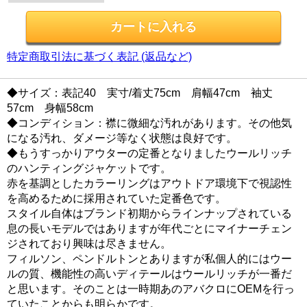
特定商取引法に基づく表記 (返品など)
◆サイズ：表記40 実寸/着丈75cm 肩幅47cm 袖丈
57cm 身幅58cm
◆コンディション：襟に微細な汚れがあります。その他気
になる汚れ、ダメージ等なく状態は良好です。
◆もうすっかりアウターの定番となりましたウールリッチ
のハンティングジャケットです。
赤を基調としたカラーリングはアウトドア環境下で視認性
を高めるために採用されていた定番色です。
スタイル自体はブランド初期からラインナップされている
息の長いモデルではありますが年代ごとにマイナーチェン
ジされており興味は尽きません。
フィルソン、ペンドルトンとありますが私個人的にはウー
ルの質、機能性の高いディテールはウールリッチが一番だ
と思います。そのことは一時期あのアバクロにOEMを行っ
ていたことからも明らかです。