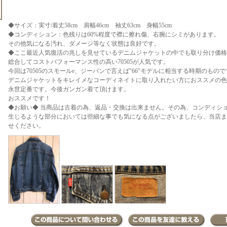
◆サイズ：実寸/着丈58cm 肩幅46cm 袖丈63cm 身幅55cm
◆コンディション：色残りは60%程度で襟に擦れ傷、右腕にシミがあります。
その他気になる汚れ、ダメージ等なく状態は良好です。
◆ここ最近人気復活の兆しを見せているデニムジャケットの中でも取り分け価格
総合してコストパフォーマンス性の高い70505が人気です。
今回は70505のスモールe、ジーパンで言えば"66"モデルに相当する時期のもので
デニムジャケットをキレイメなコーディネイトに取り入れたい方におススメの色
永世定番です。今後ガンガン着て頂けます。
おススメです！
◆お願い◆ 当商品は古着の為、返品・交換は出来ません。その為、コンディシ
生じるような部分においては些細な事でも気になる点がございましたら、当店まで
せください。