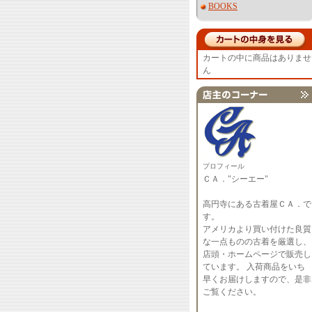
BOOKS
カートの中に商品はありませ
ん
プロフィール
ＣＡ．"シーエー"
高円寺にある古着屋ＣＡ．で
す。
アメリカより買い付けた良質
な一点ものの古着を厳選し、
店頭・ホームページで販売し
ています。 入荷商品をいち
早くお届けしますので、是非
ご覧ください。