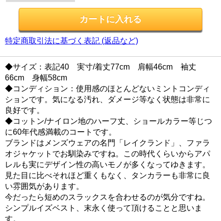
特定商取引法に基づく表記 (返品など)
◆サイズ：表記40 実寸/着丈77cm 肩幅46cm 袖丈
66cm 身幅58cm
◆コンディション：使用感のほとんどないミントコンディ
ションです。気になる汚れ、ダメージ等なく状態は非常に
良好です。
◆コットン/ナイロン地のハーフ丈、ショールカラー等じつ
に60年代感満載のコートです。
ブランドはメンズウェアの名門「レイクランド」、ファラ
オジャケットでお馴染みですね。この時代くらいからアパ
レルも実にデザイン性の高いモノが多くなってゆきます。
見た目に比べそれほど重くもなく、タンカラーも非常に良
い雰囲気があります。
今だったら短めのスラックスを合わせるのが気分ですね。
シンプルイズベスト、末永く使って頂けることと思いま
す。