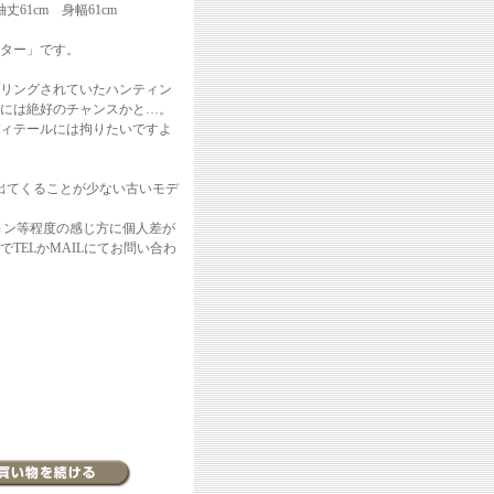
61cm 身幅61cm
ター」です。
リングされていたハンティン
には絶好のチャンスかと…。
ィテールには拘りたいですよ
出てくることが少ない古いモデ
ョン等程度の感じ方に個人差が
TELかMAILにてお問い合わ