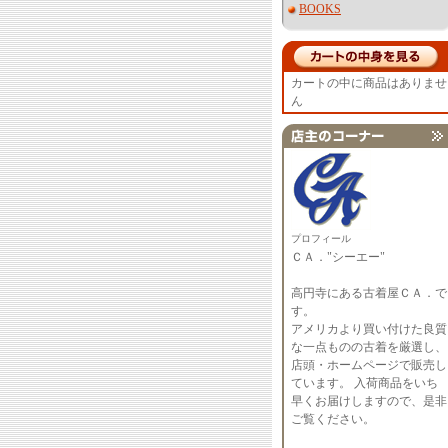
BOOKS
カートの中に商品はありませ
ん
プロフィール
ＣＡ．"シーエー"
高円寺にある古着屋ＣＡ．で
す。
アメリカより買い付けた良質
な一点ものの古着を厳選し、
店頭・ホームページで販売し
ています。 入荷商品をいち
早くお届けしますので、是非
ご覧ください。