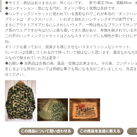
◆サイズ：表記はありませんが、Mくらいです。 実寸/着丈70cm 肩幅49cm 袖丈
◆コンディション：気になる汚れ、ダメージ等なく状態は良好です。
◆ハンティングジャケットに使われている迷彩なのでこれが本当の「ダックハン
ブランドは「ダックスバック」、いわずと知れたハンティングギアの名門です。
まさにアウトドアギアたるにふさわしいウェア。一時は色んなブランドでサンプ
グ系のウェアですが今はだいぶ落ち着いてきた感があり、本物を探されている方
この手のハンティングジャケットはどんなスタイリングにも相性が良いだけにデ
ね。
ギミックも凝っており、泥臭さを感じさせないスタイリッシュなジャケット。
3シーズンは活躍してくれるので持っていて損はないと思います。最近なかなか
ルなので探されていた方は是非！
◆お願い◆ 当商品は古着の為、返品・交換は出来ません。その為、コンディシ
生じるような部分においては些細な事でも気になる点がございましたら、当店まで
せください。