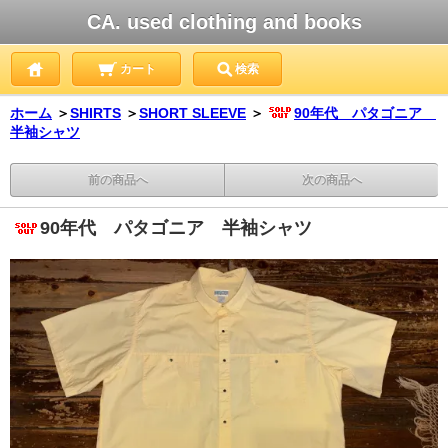
CA. used clothing and books
カート
検索
ホーム
＞
SHIRTS
＞
SHORT SLEEVE
＞
90年代 パタゴニア
半袖シャツ
前の商品へ
次の商品へ
90年代 パタゴニア 半袖シャツ