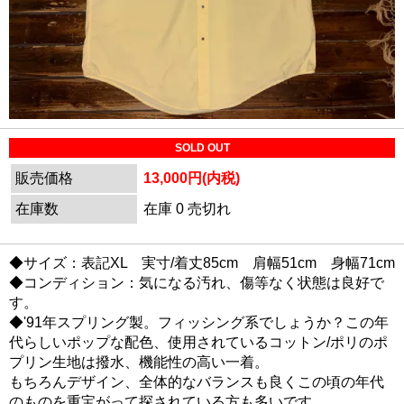
SOLD OUT
販売価格
13,000円(内税)
在庫数
在庫 0 売切れ
◆サイズ：表記XL 実寸/着丈85cm 肩幅51cm 身幅71cm
◆コンディション：気になる汚れ、傷等なく状態は良好で
す。
◆'91年スプリング製。フィッシング系でしょうか？この年
代らしいポップな配色、使用されているコットン/ポリのポ
プリン生地は撥水、機能性の高い一着。
もちろんデザイン、全体的なバランスも良くこの頃の年代
のものを重宝がって探されている方も多いです。