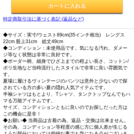
特定商取引法に基づく表記 (返品など)
◆サイズ：実寸/ウェスト89cm(35インチ相当) レングス
22cm 股上31cm 総丈49cm
◆コンディション：未使用品です。気になる汚れ、ダメー
ジ等なく状態は非常に良好です。
◆ボーダー柄、細身でひざ上までの程よい長さ、コットン/
ポリ生地など当時流行したスタイルで非常に良い雰囲気で
す。
夏場に履けるヴィンテージのパンツは意外と少ないので探
されている方の多い夏の隠れ人気アイテムです。
半袖シャツはもとより、Tシャツ、タンクトップなんでもハ
マる万能アイテムです。
サイズ、コンディションともに良いのでお探しだった方は
この機会に是非！
◆お願い◆ 当商品は古着の為、返品・交換は出来ません。
その為、コンディション等程度の感じ方に個人差が生じる
ような部分においては些細な事でも気になる点がございま