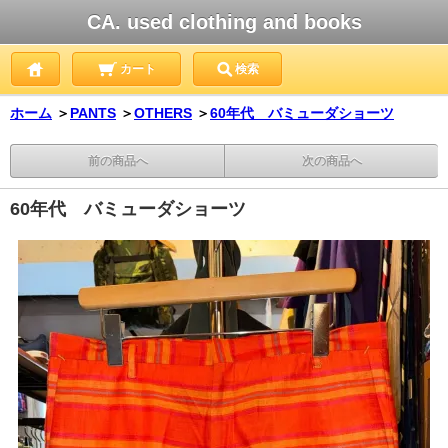
CA. used clothing and books
カート
検索
ホーム
＞
PANTS
＞
OTHERS
＞
60年代 バミューダショーツ
前の商品へ
次の商品へ
60年代 バミューダショーツ