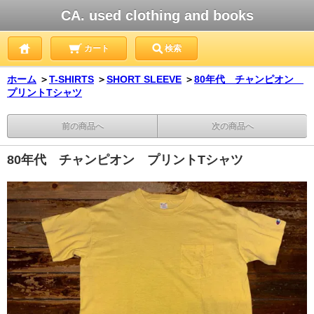
CA. used clothing and books
カート
検索
ホーム
＞
T-SHIRTS
＞
SHORT SLEEVE
＞
80年代 チャンピオン
プリントTシャツ
前の商品へ
次の商品へ
80年代 チャンピオン プリントTシャツ