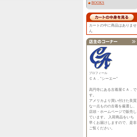
BOOKS
カートの中に商品はありませ
ん
プロフィール
ＣＡ．"シーエー"
高円寺にある古着屋ＣＡ．で
す。
アメリカより買い付けた良質
な一点ものの古着を厳選し、
店頭・ホームページで販売し
ています。 入荷商品をいち
早くお届けしますので、是非
ご覧ください。