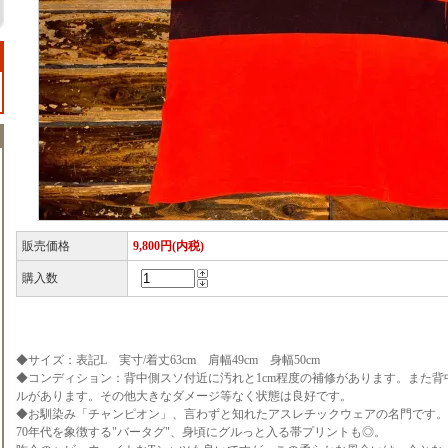
販売価格
9,800円(内税)
購入数
◆サイズ：表記L 実寸/着丈63cm 肩幅49cm 身幅50cm
◆コンディション：背中側スソ付近に汚れと1cm程度の補修があります。また背
ルがあります。その他大きなダメージ等なく状態は良好です。
◆お馴染み「チャンピオン」、言わずと知れたアスレチックウェアの名門です。
70年代を象徴する"バータグ"、身頃にグルっと入る帯プリントも◎。