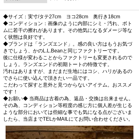
◆サイズ：実寸/タテ27cm ヨコ28cm 奥行き18cm
◆コンディション：画像のように内部にシミ・汚れ、ボト
ムに若干の擦れがあります。その他気になるダメージ等な
く状態は良好です。
◆ブランドは「ランズエンド」。感の良い方はもうお気づ
きでしょう、かのL.L.Beanと同じファクトリーです。
後に仕様が変わることからファクトリーも変更されるので
しょう。ランズエンドの初期トートの特徴です。
汚れはありますが、まだまだ生地にはコシ、ハリがあるの
でさらに使い込んで頂きたい一品です。
こだわって探すと意外と見つからないアイテム。おススメ
です！
◆お願い◆ 当商品は古着の為、返品・交換は出来ません。
その為、コンディション等程度の感じ方に個人差が生じる
ような部分においては些細な事でも気になる点がございま
したら、当店までTELかMAILにてお問い合わせください。