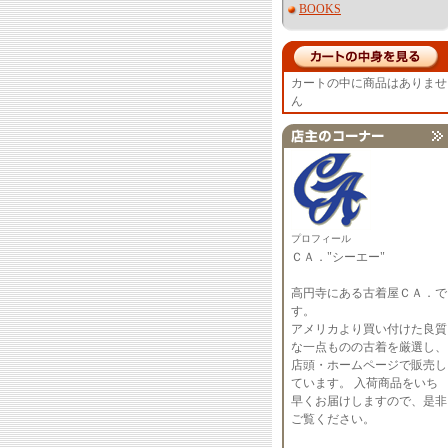
BOOKS
カートの中に商品はありませ
ん
プロフィール
ＣＡ．"シーエー"
高円寺にある古着屋ＣＡ．で
す。
アメリカより買い付けた良質
な一点ものの古着を厳選し、
店頭・ホームページで販売し
ています。 入荷商品をいち
早くお届けしますので、是非
ご覧ください。