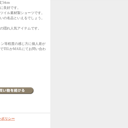
54cm
に良好です。
ンツイル素材製ショーツです。
らいの名品といえるでしょう。
の隠れ人気アイテムです。
ョン等程度の感じ方に個人差が
TELかMAILにてお問い合わ
ーポリシー