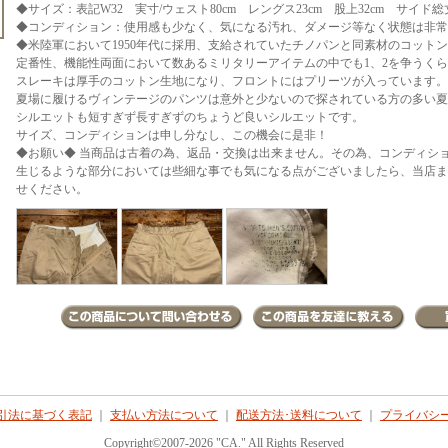
◆サイズ：表記W32 実寸/ウェスト80cm レングス23cm 股上32cm サイド総丈
◆コンディション：使用感も少なく、気になる汚れ、ダメージ等なく状態は非常
◆米陸軍において1950年代に採用、支給されていたチノパンと同素材のコット
定番性、機能性両面において数あるミリタリーアイテムの中でも1、2を争うく
スレーキは厚手のコットン生地になり、フロントにはプリーツが入っています。
夏場に履けるヴィンテージのパンツは意外と少ないので探されている方の多い夏
シルエットも短すぎず長すぎずのちょうど良いシルエットです。
サイズ、コンディションは申し分なし、この機会に是非！
◆お願い◆ 当商品は古着の為、返品・交換は出来ません。その為、コンディシ
生じるような部分においては些細な事でも気になる点がございましたら、当店まで
せください。
引法に基づく表記
｜
支払い方法について
｜
配送方法･送料について
｜
プライバシ
Copyright©2007-2026 "CA." All Rights Reserved