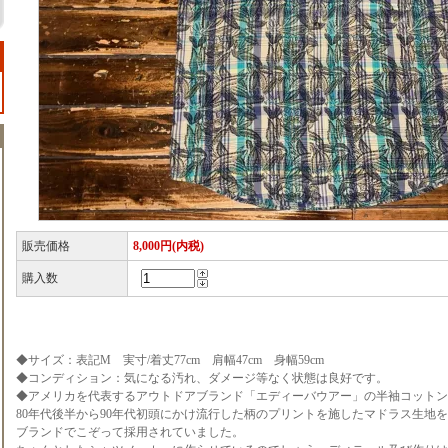
販売価格
8,000円(内税)
購入数
◆サイズ：表記M 実寸/着丈77cm 肩幅47cm 身幅59cm
◆コンディション：気になる汚れ、ダメージ等なく状態は良好です。
◆アメリカを代表するアウトドアブランド「エディーバウアー」の半袖コットン
80年代後半から90年代初頭にかけ流行した柄のプリントを施したマドラス生地
ブランドでこぞって採用されていました。