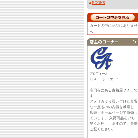
BOOKS
カートの中に商品はありませ
ん
プロフィール
ＣＡ．"シーエー"
高円寺にある古着屋ＣＡ．で
す。
アメリカより買い付けた良質
な一点ものの古着を厳選し、
店頭・ホームページで販売し
ています。 入荷商品をいち
早くお届けしますので、是非
ご覧ください。