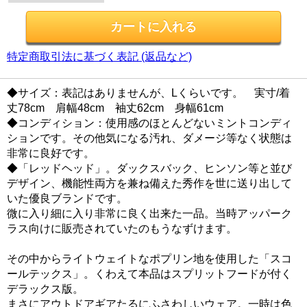
特定商取引法に基づく表記 (返品など)
◆サイズ：表記はありませんが、Lくらいです。 実寸/着
丈78cm 肩幅48cm 袖丈62cm 身幅61cm
◆コンディション：使用感のほとんどないミントコンディ
ションです。その他気になる汚れ、ダメージ等なく状態は
非常に良好です。
◆「レッドヘッド」。ダックスバック、ヒンソン等と並び
デザイン、機能性両方を兼ね備えた秀作を世に送り出して
いた優良ブランドです。
微に入り細に入り非常に良く出来た一品。当時アッパーク
ラス向けに販売されていたのもうなずけます。
その中からライトウェイトなポプリン地を使用した「スコ
ールテックス」。くわえて本品はスプリットフードが付く
デラックス版。
まさにアウトドアギアたるにふさわしいウェア。一時は色