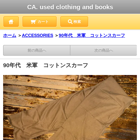
CA. used clothing and books
カート
検索
ホーム
＞
ACCESSORIES
＞
90年代 米軍 コットンスカーフ
前の商品へ
次の商品へ
90年代 米軍 コットンスカーフ