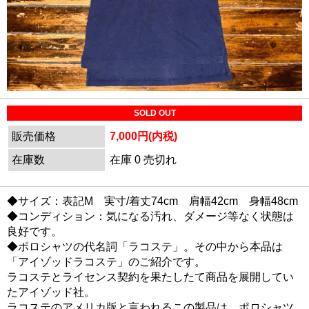
SOLD OUT
販売価格
7,000円(内税)
在庫数
在庫 0 売切れ
◆サイズ：表記M 実寸/着丈74cm 肩幅42cm 身幅48cm
◆コンディション：気になる汚れ、ダメージ等なく状態は
良好です。
◆ポロシャツの代名詞「ラコステ」。その中から本品は
「アイゾッドラコステ」のご紹介です。
ラコステとライセンス契約を果たしたて商品を展開してい
たアイゾッド社。
ラコステのアメリカ版と言われるこの製品は、ポロシャツ