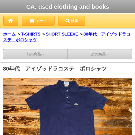
CA. used clothing and books
カート
検索
ホーム
＞
T-SHIRTS
＞
SHORT SLEEVE
＞
80年代 アイゾッドラコ
ステ ポロシャツ
前の商品へ
次の商品へ
80年代 アイゾッドラコステ ポロシャツ