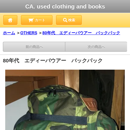
CA. used clothing and books
カート
検索
ホーム
＞
OTHERS
＞
80年代 エディーバウアー バックパック
前の商品へ
次の商品へ
80年代 エディーバウアー バックパック