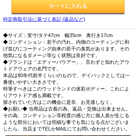
特定商取引法に基づく表記 (返品など)
◆サイズ：実寸/タテ47cm 幅35cm 奥行き17cm
◆コンディション：若干の汚れ、内側のコーティングに剥
げ並びにコーティング由来の若干の臭気があります。その
他気になるダメージ等なく状態は良好です。
◆ブランドは「エディーバウアー」、言わずと知れたアウ
トドアウェアの名門です。
本品は80年代前半くらいのもので、デイパックとしては一
番使いやすい大きさです。
特筆すべきはこのウッドランドの迷彩ボディー。これによ
りアウトドア感も満載です。
探されていた方はこの機会に是非、お見逃しなく。
◆お願い◆ 当商品は古着の為、返品・交換は出来ません。
その為、コンディション等程度の感じ方に個人差が生じる
ような部分においては些細な事でも気になる点がございま
したら、当店までTELかMAILにてお問い合わせください。