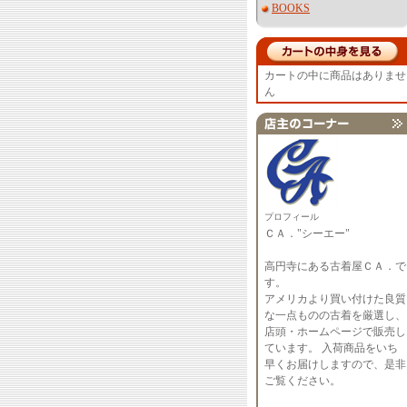
BOOKS
カートの中に商品はありませ
ん
プロフィール
ＣＡ．"シーエー"
高円寺にある古着屋ＣＡ．で
す。
アメリカより買い付けた良質
な一点ものの古着を厳選し、
店頭・ホームページで販売し
ています。 入荷商品をいち
早くお届けしますので、是非
ご覧ください。