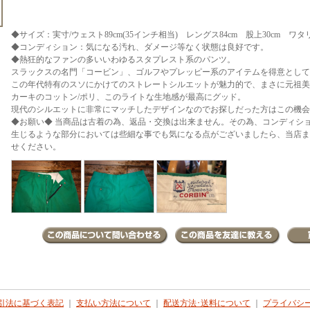
◆サイズ：実寸/ウェスト89cm(35インチ相当) レングス84cm 股上30cm ワタリ3
◆コンディション：気になる汚れ、ダメージ等なく状態は良好です。
◆熱狂的なファンの多いいわゆるスタプレスト系のパンツ。
スラックスの名門「コービン」、ゴルフやプレッピー系のアイテムを得意として
この年代特有のスソにかけてのストレートシルエットが魅力的で、まさに元祖美
カーキのコットン/ポリ、このライトな生地感が最高にグッド。
現代のシルエットに非常にマッチしたデザインなのでお探しだった方はこの機会
◆お願い◆ 当商品は古着の為、返品・交換は出来ません。その為、コンディシ
生じるような部分においては些細な事でも気になる点がございましたら、当店まで
せください。
引法に基づく表記
｜
支払い方法について
｜
配送方法･送料について
｜
プライバシ