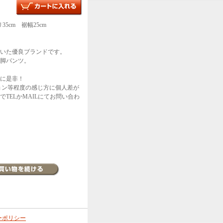
5cm 裾幅25cm
いた優良ブランドです。
脚パンツ。
に是非！
ョン等程度の感じ方に個人差が
TELかMAILにてお問い合わ
ーポリシー