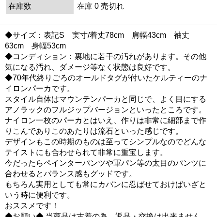
在庫数
在庫 0 売切れ
◆サイズ：表記S 実寸/着丈78cm 肩幅43cm 袖丈
63cm 身幅53cm
◆コンディション：裏地に若干の汚れがあります。その他
気になる汚れ、ダメージ等なく状態は良好です。
◆70年代終りごろのオールドタグが付いたケルティーのナ
イロンパーカです。
スタイル自体はマウンテンパーカと同じで、よく目にする
アノラックのフルジップバージョンといったところです。
ナイロン一枚のパーカとはいえ、作りは非常に細部まで作
りこんでありこのあたりは流石といった感じです。
デザインもこの時期のものは至ってシンプルなのでどんな
テイストにも合わせられて非常に重宝します。
今だったらペインターパンツや軍パン等の太目のパンツに
合わせるとバランス感もグッドです。
もちろん実用としても常にカバンに忍ばせておけばいざと
いう時に便利です。
おススメです！
◆お願い◆ 当商品は古着の為、返品・交換は出来ません。