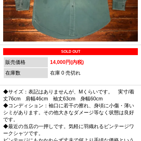
SOLD OUT
販売価格
14,000円(内税)
在庫数
在庫 0 売切れ
◆サイズ：表記はありませんが、Mくらいです。 実寸/着
丈76cm 肩幅46cm 袖丈63cm 身幅60cm
◆コンディション：袖口に若干の擦れ、身頃に小傷・薄い
シミがあります。その他大きなダメージ等なく状態は良好
です。
◆最近の当店の一押しです。気軽に羽織れるビンテージワ
ークシャツです。
ビンテージにもかかわらず丈夫で何より手頃な価格という