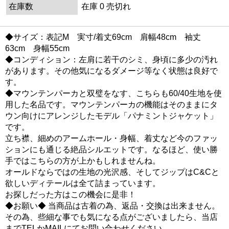
在庫数
在庫 0 売切れ
◆サイズ：表記M 実寸/着丈69cm 肩幅48cm 袖丈
63cm 身幅55cm
◆コンディション：左肩に若干のシミ、身頃に多少の汚れ
があります。その他気になるダメージ等なく状態は良好で
す。
◆マウンテンパーカと双璧をなす、こちらも60/40生地を使
用した名品です。マウンテンパーカの機能はそのままにタ
ウン向けにアレンジしたモデル「パナミントジャケット」
です。
立ち襟、細めのアームホール・身幅、着丈など今のファッ
ションにも通じる絶品シルエットです。なるほど、使い勝
手ではこちらの方が上かもしれませんね。
オールドならではの生地の光沢感、そしてジップはC&Cと
欲しいディテールは全て詰まっています。
お探しだった方はこの機会に是非！
◆お願い◆ 当商品は古着の為、返品・交換は出来ません。
その為、些細な事でも気になる点がございましたら、当店
までTELかMAILにてお問い合わせください。