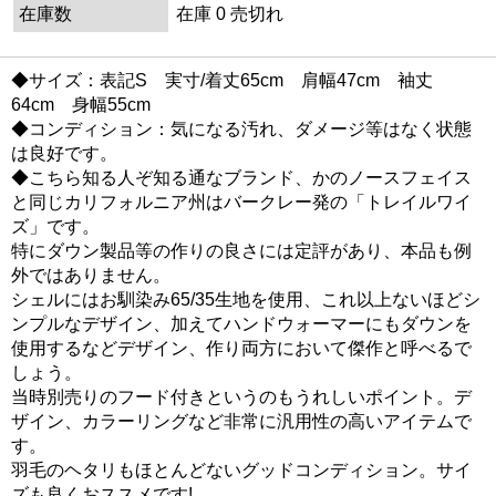
在庫数
在庫 0 売切れ
◆サイズ：表記S 実寸/着丈65cm 肩幅47cm 袖丈
64cm 身幅55cm
◆コンディション：気になる汚れ、ダメージ等はなく状態
は良好です。
◆こちら知る人ぞ知る通なブランド、かのノースフェイス
と同じカリフォルニア州はバークレー発の「トレイルワイ
ズ」です。
特にダウン製品等の作りの良さには定評があり、本品も例
外ではありません。
シェルにはお馴染み65/35生地を使用、これ以上ないほどシ
ンプルなデザイン、加えてハンドウォーマーにもダウンを
使用するなどデザイン、作り両方において傑作と呼べるで
しょう。
当時別売りのフード付きというのもうれしいポイント。デ
ザイン、カラーリングなど非常に汎用性の高いアイテムで
す。
羽毛のヘタリもほとんどないグッドコンディション。サイ
ズも良くおススメです!