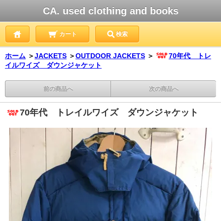
CA. used clothing and books
カート
検索
ホーム
＞
JACKETS
＞
OUTDOOR JACKETS
＞
70年代 トレ
イルワイズ ダウンジャケット
前の商品へ
次の商品へ
70年代 トレイルワイズ ダウンジャケット