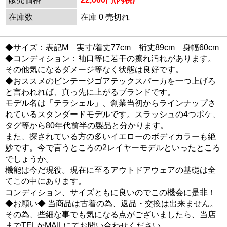
在庫数
在庫 0 売切れ
◆サイズ：表記M 実寸/着丈77cm 裄丈89cm 身幅60cm
◆コンディション：袖口等に若干の擦れ汚れがあります。
その他気になるダメージ等なく状態は良好です。
◆おススメのビンテージゴアテックスパーカを一つ上げろ
と言われれば、真っ先に上がるブランドです。
モデル名は「テラシェル」、創業当初からラインナップさ
れているスタンダードモデルです。スラッシュの4つポケ、
タグ等から80年代前半の製品と分かります。
また、探されている方の多いイエローのボディカラーも絶
妙です。今で言うところの2レイヤーモデルといったところ
でしょうか。
機能は今だ現役。現在に至るアウトドアウェアの基礎は全
てこの中にあります。
コンディション、サイズともに良いのでこの機会に是非！
◆お願い◆ 当商品は古着の為、返品・交換は出来ません。
その為、些細な事でも気になる点がございましたら、当店
までTELかMAILにてお問い合わせください。