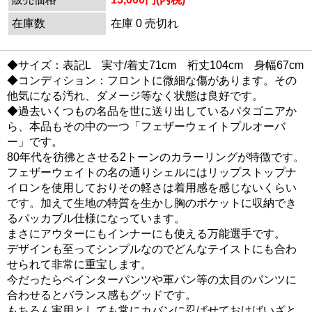
在庫数
在庫 0 売切れ
◆サイズ：表記L 実寸/着丈71cm 裄丈104cm 身幅67cm
◆コンディション：フロントに微細な傷があります。その
他気になる汚れ、ダメージ等なく状態は良好です。
◆過去いくつもの名品を世に送り出しているパタゴニアか
ら、本品もその中の一つ「フェザーウェイトプルオーバ
ー」です。
80年代を彷彿とさせる2トーンのカラーリングが特徴です。
フェザーウェイトの名の通りシェルにはリップストップナ
イロンを使用しておりその軽さは着用感を感じないくらい
です。加えて生地の特質を生かし胸のポケットに収納でき
るパッカブル仕様になっています。
まさにアウターにもインナーにも使える万能選手です。
デザインも至ってシンプルなのでどんなテイストにも合わ
せられて非常に重宝します。
今だったらペインターパンツや軍パン等の太目のパンツに
合わせるとバランス感もグッドです。
もちろん実用としても常にカバンに忍ばせておけばいざと