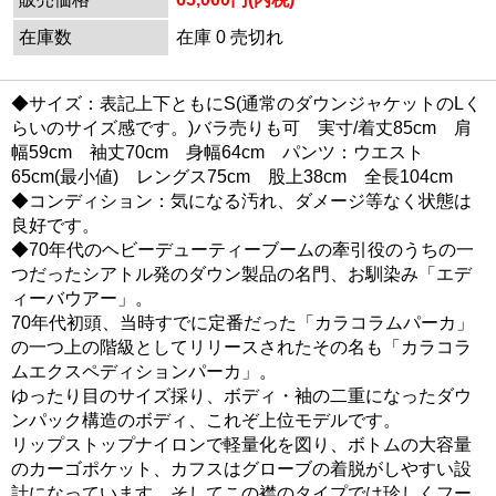
在庫数
在庫 0 売切れ
◆サイズ：表記上下ともにS(通常のダウンジャケットのLく
らいのサイズ感です。)バラ売りも可 実寸/着丈85cm 肩
幅59cm 袖丈70cm 身幅64cm パンツ：ウエスト
65cm(最小値) レングス75cm 股上38cm 全長104cm
◆コンディション：気になる汚れ、ダメージ等なく状態は
良好です。
◆70年代のヘビーデューティーブームの牽引役のうちの一
つだったシアトル発のダウン製品の名門、お馴染み「エデ
ィーバウアー」。
70年代初頭、当時すでに定番だった「カラコラムパーカ」
の一つ上の階級としてリリースされたその名も「カラコラ
ムエクスペディションパーカ」。
ゆったり目のサイズ採り、ボディ・袖の二重になったダウ
ンパック構造のボディ、これぞ上位モデルです。
リップストップナイロンで軽量化を図り、ボトムの大容量
のカーゴポケット、カフスはグローブの着脱がしやすい設
計になっています。そしてこの襟のタイプでは珍しくフー