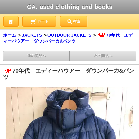
CA. used clothing and books
カート
検索
ホーム
＞
JACKETS
＞
OUTDOOR JACKETS
＞
70年代 エデ
ィーバウアー ダウンパーカ&パンツ
前の商品へ
次の商品へ
70年代 エディーバウアー ダウンパーカ&パン
ツ