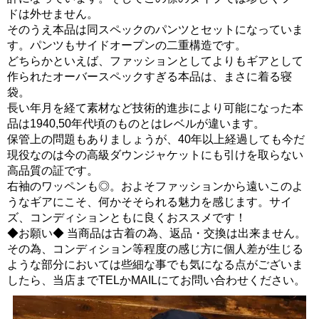
ドは外せません。
そのうえ本品は同スペックのパンツとセットになっていま
す。パンツもサイドオープンの二重構造です。
どちらかといえば、ファッションとしてよりもギアとして
作られたオーバースペックすぎる本品は、まさに着る寝
袋。
長い年月を経て素材など技術的進歩により可能になった本
品は1940,50年代頃のものとはレベルが違います。
保管上の問題もありましょうが、40年以上経過しても今だ
現役なのは今の高級ダウンジャケットにも引けを取らない
高品質の証です。
右袖のワッペンも◎。およそファッションから遠いこのよ
うなギアにこそ、何かそそられる魅力を感じます。サイ
ズ、コンディションともに良くおススメです！
◆お願い◆ 当商品は古着の為、返品・交換は出来ません。
その為、コンディション等程度の感じ方に個人差が生じる
ような部分においては些細な事でも気になる点がございま
したら、当店までTELかMAILにてお問い合わせください。