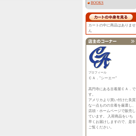
BOOKS
カートの中に商品はありませ
ん
プロフィール
ＣＡ．"シーエー"
高円寺にある古着屋ＣＡ．で
す。
アメリカより買い付けた良質
な一点ものの古着を厳選し、
店頭・ホームページで販売し
ています。 入荷商品をいち
早くお届けしますので、是非
ご覧ください。