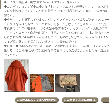
◆サイズ：表記M 実寸/着丈72cm 裄丈93cm 身幅56cm
◆コンディション：背中に小さな汚れ、ジップエンドの若干のホツレ、またボト
クロが剥がれています。いづれも着用上それほど問題はありません。その他気に
好です。
◆今だファンを魅了してやまないバナナイクイップメントよりゴアテックスパー
以前復活を遂げた当ブランドですが、できることならここはオリジナルにこだわ
年代的には70年代後半の4つポケの定番モデルです。カラーリングも人気のラス
ゴアテックスという商品の性質上、使用のされ方や経年による生地の伸縮などが
られますが既に40年以上時が経過しているものにしてはコンディションは上々
サイズ感も良いので探されている方はこの機会に是非！
◆お願い◆ 当商品は古着の為、返品・交換は出来ません。その為、コンディシ
生じるような部分においては些細な事でも気になる点がございましたら、当店まで
せください。