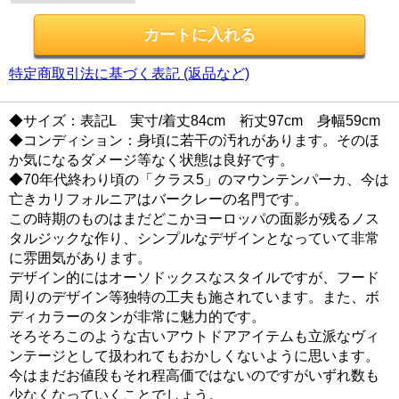
特定商取引法に基づく表記 (返品など)
◆サイズ：表記L 実寸/着丈84cm 裄丈97cm 身幅59cm
◆コンディション：身頃に若干の汚れがあります。そのほ
か気になるダメージ等なく状態は良好です。
◆70年代終わり頃の「クラス5」のマウンテンパーカ、今は
亡きカリフォルニアはバークレーの名門です。
この時期のものはまだどこかヨーロッパの面影が残るノス
タルジックな作り、シンプルなデザインとなっていて非常
に雰囲気があります。
デザイン的にはオーソドックスなスタイルですが、フード
周りのデザイン等独特の工夫も施されています。また、ボ
ディカラーのタンが非常に魅力的です。
そろそろこのような古いアウトドアアイテムも立派なヴィ
ンテージとして扱われてもおかしくないように思います。
今はまだお値段もそれ程高価ではないのですがいずれ数も
少なくなっていくことでしょう。