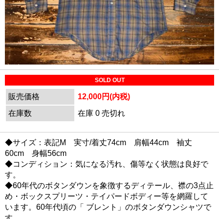
SOLD OUT
販売価格
12,000円(内税)
在庫数
在庫 0 売切れ
◆サイズ：表記M 実寸/着丈74cm 肩幅44cm 袖丈
60cm 身幅56cm
◆コンディション：気になる汚れ、傷等なく状態は良好で
す。
◆60年代のボタンダウンを象徴するディテール、襟の3点止
め・ボックスプリーツ・テイパードボディー等を網羅して
います。60年代頃の「 ブレント」のボタンダウンシャツで
す。