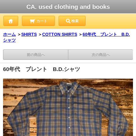
CA. used clothing and books
カート
検索
ホーム
＞
SHIRTS
＞
COTTON SHIRTS
＞
60年代 ブレント B.D.
シャツ
前の商品へ
次の商品へ
60年代 ブレント B.D.シャツ