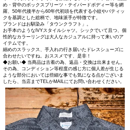
め・背中のボックスプリーツ・テイパードボディー等を網
羅、50年代後半から60年代初頭を代表する小紋やバティッ
クを基調とした総柄で、地味派手が特徴です。
ブランドはお馴染み「タウンクラフト」。
お手本のようなIVYスタイルシャツ。シックでいて且つ、個
性的なカラーリングは大人なカジュアルに持って来いのア
イテムです。
細めのスラックス、手入れの行き届いたドレスシューズに
合わせたいですね。おススメです、是非！
◆お願い◆ 当商品は古着の為、返品・交換は出来ません。
その為、コンディション等程度の感じ方に個人差が生じる
ような部分においては些細な事でも気になる点がございま
したら、当店までTELかMAILにてお問い合わせください。