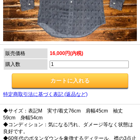
販売価格
16,000円(内税)
購入数
特定商取引法に基づく表記 (返品など)
◆サイズ：表記M 実寸/着丈76cm 肩幅45cm 袖丈
59cm 身幅54cm
◆コンディション：気になる汚れ、ダメージ等なく状態は
良好です。
◆60年代のボタンダウンを象徴するディテール、襟の3点止